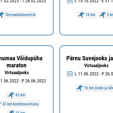
01.02.2023 - T 28.02.2023
L 15.10.2022 - E 31.
Tervisekilomeetrid
10 km
5 k
numaa Võidupüha
Pärnu Suvejooks j
maraton
Virtuaaljooks
Virtuaaljooks
L 11.06.2022 - P 26.
11.06.2022 - P 26.06.2022
10 km jooks ja kõ
42 km
42 km kombineerituna