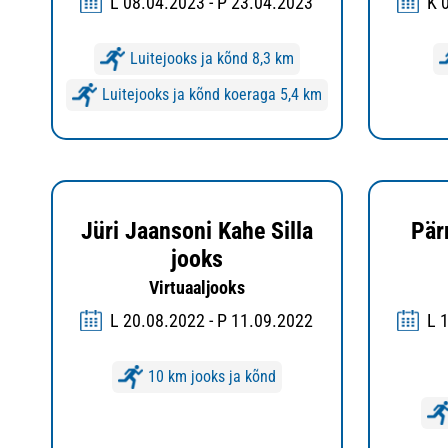
L 08.04.2023 - P 23.04.2023
K 
Luitejooks ja kõnd 8,3 km
Luitejooks ja kõnd koeraga 5,4 km
Jüri Jaansoni Kahe Silla
Pär
jooks
Virtuaaljooks
L 20.08.2022 - P 11.09.2022
L 
10 km jooks ja kõnd