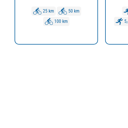
25 km
50 km
100 km
5