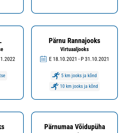
L
Pärnu Rannajooks
se
Virtuaaljooks
01.2022
E 18.10.2021 - P 31.10.2021
tse
5 km jooks ja kõnd
10 km jooks ja kõnd
ks
Pärnumaa Võidupüha