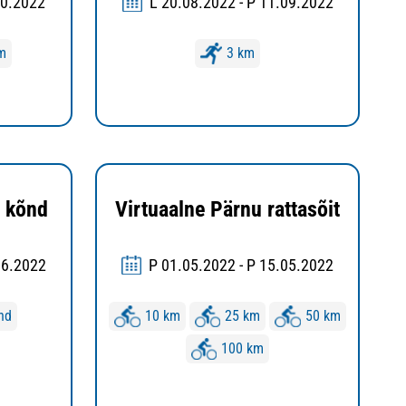
10.2022
L 20.08.2022 - P 11.09.2022
m
3 km
a kõnd
Virtuaalne Pärnu rattasõit
06.2022
P 01.05.2022 - P 15.05.2022
nd
10 km
25 km
50 km
100 km